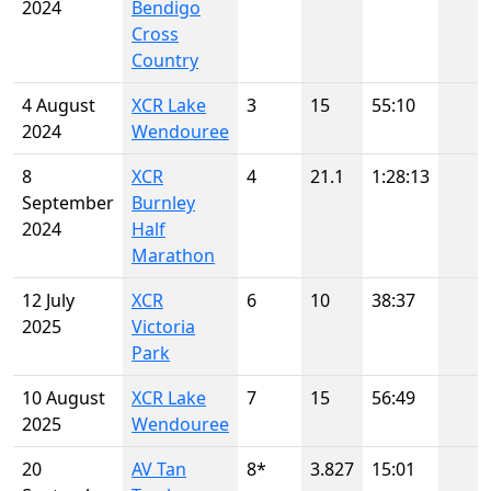
2024
Bendigo
Cross
Country
4 August
XCR Lake
3
15
55:10
2024
Wendouree
8
XCR
4
21.1
1:28:13
September
Burnley
2024
Half
Marathon
12 July
XCR
6
10
38:37
2025
Victoria
Park
10 August
XCR Lake
7
15
56:49
2025
Wendouree
20
AV Tan
8*
3.827
15:01