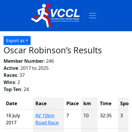
Export as
Oscar Robinson’s Results
Member Number
: 246
Active
: 2017 to 2025
Races
: 37
Wins
: 2
Top Ten
: 24
Date
Race
Place
km
Time
Spot
16 July
AV 10km
7
10
32:35
3
2017
Road Race