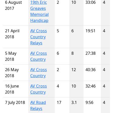
6 August
19th Eric
2
10
33:06
4
2017
Greaves
Memorial
Handicap
21 April
AV Cross
5
6
19:51
4
2018
Country
Relays
5 May
AV Cross
6
8
27:38
4
2018
Country
26 May
AV Cross
2
12
40:36
4
2018
Country
16 June
AV Cross
4
10
32:46
4
2018
Country
7 July 2018
AV Road
17
3.1
9:56
4
Relays