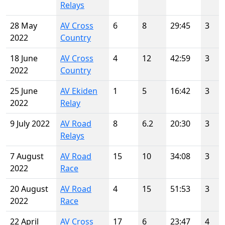
Relays
28 May
AV Cross
6
8
29:45
3
2022
Country
18 June
AV Cross
4
12
42:59
3
2022
Country
25 June
AV Ekiden
1
5
16:42
3
2022
Relay
9 July 2022
AV Road
8
6.2
20:30
3
Relays
7 August
AV Road
15
10
34:08
3
2022
Race
20 August
AV Road
4
15
51:53
3
2022
Race
22 April
AV Cross
17
6
23:47
4