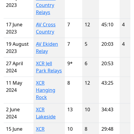
2023
Country
Relays
17 June
AV Cross
7
12
45:10
4
2023
Country
19 August
AV Ekiden
7
5
20:03
4
2023
Relay
27 April
XCR Jell
9*
6
20:53
2024
Park Relays
11 May
XCR
8
12
43:25
2024
Hanging
Rock
2 June
XCR
13
10
34:43
2024
Lakeside
15 June
XCR
10
8
29:48