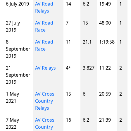
6 July 2019
AV Road
14
6.2
19:49
1
Relays
27 July
AV Road
7
15
48:00
1
2019
Race
8
AV Road
11
21.1
1:19:58
1
September
Race
2019
21
AV Relays
4*
3.827
11:22
2
September
2019
1 May
AV Cross
15
6
20:59
2
2021
Country
Relays
7 May
AV Cross
16
6.2
21:39
2
2022
Country